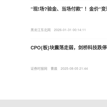
“现!场?验金、当场付款” ！金价“变
黑龙江东北网
2026-01-31 00:14:11
CPO{板}块震荡走弱，剑桥科技跌停
证券时报网
曹晨
2025-08-05 21:44